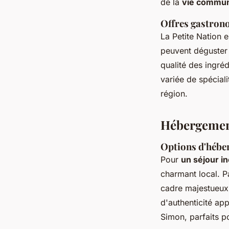
de la
vie commun
Offres gastron
La Petite Nation 
peuvent déguster 
qualité des ingré
variée de spécial
région.
Hébergement 
Options d'hébe
Pour
un séjour in
charmant local. P
cadre majestueux 
d'authenticité ap
Simon, parfaits po