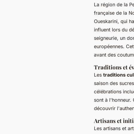
La région de la P
française de la N
Oueskarini, qui ha
influent lors du d
seigneurie, un do
européennes. Cett
avant des coutum
Traditions et 
Les
traditions cu
saison des sucres
célébrations incl
sont à l'honneur. 
découvrir l'authen
Artisans et init
Les artisans et ar