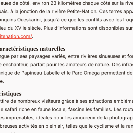
lieues de côté, environ 23 kilomètres chaque côté sur la riv
ais, à la jonction de la rivière Petite-Nation. Ces terres app
nquins Oueskarini, jusqu'à ce que les conflits avec les Iroq
eu du XVIIe siècle. Plus d’informations sont disponibles sur
itenation.com/
.
aractéristiques naturelles
ingue par ses paysages variés, entre rivières sinueuses et f
e enchanteur, parfait pour les amateurs de nature. Des infras
unique de Papineau-Labelle et le Parc Oméga permettent de
e.
ristiques
attire de nombreux visiteurs grâce à ses attractions emblém
 safari riche en faune locale, fascine les familles. Les ro
s imprenables, idéales pour les amoureux de la photograp
uses activités en plein air, telles que le cyclisme et la ra