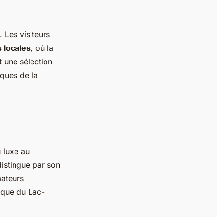
. Les visiteurs
 locales
, où la
t une sélection
iques de la
u luxe au
distingue par son
mateurs
tique du Lac-