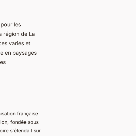
 pour les
a région de La
ces variés et
he en paysages
les
nisation française
tion, fondée sous
ire s'étendait sur