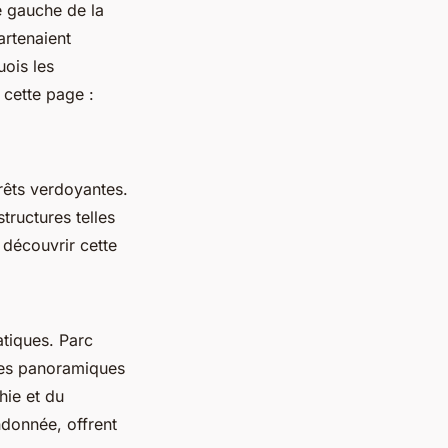
e gauche de la
artenaient
uois les
 cette page :
orêts verdoyantes.
tructures telles
 découvrir cette
atiques. Parc
utes panoramiques
hie et du
ndonnée, offrent