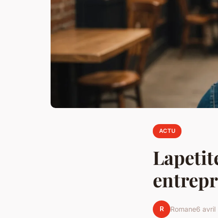
ACTU
Lapetit
entrepr
R
Romane
6 avri