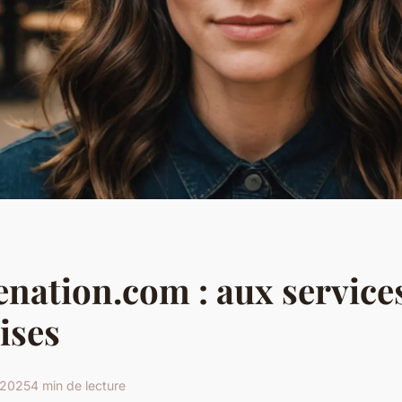
enation.com : aux service
ises
l 2025
4 min de lecture