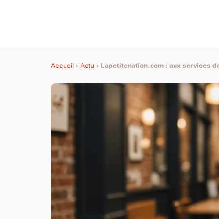
Accueil
›
Actu
›
Lapetitenation.com : aux services d