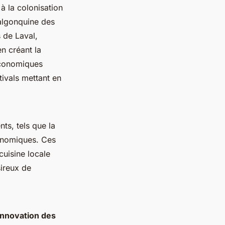
à la colonisation
 algonquine des
s de Laval,
en créant la
 économiques
tivals mettant en
ts, tels que la
ronomiques. Ces
cuisine locale
sireux de
innovation des