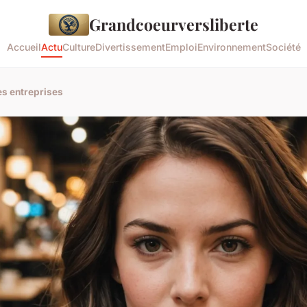
Grandcoeurversliberte
Accueil
Actu
Culture
Divertissement
Emploi
Environnement
Société
es entreprises