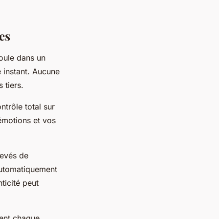
es
oule dans un
 instant. Aucune
 tiers.
trôle total sur
émotions et vos
levés de
 automatiquement
ticité peut
ment chaque