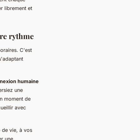
 librement et
otre rythme
raires. C'est
 s'adaptant
nexion humaine
ersiez une
 un moment de
eillir avec
 de vie, à vos
er une