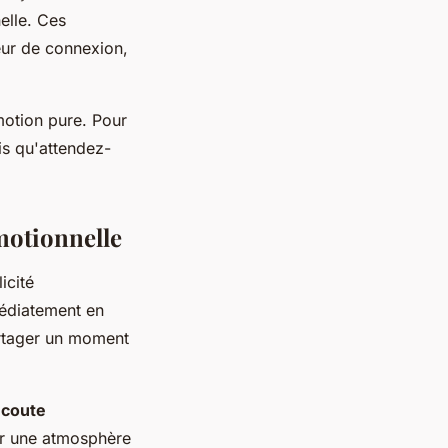
elle. Ces
eur de connexion,
émotion pure. Pour
is qu'attendez-
motionnelle
icité
médiatement en
artager un moment
écoute
éer une atmosphère