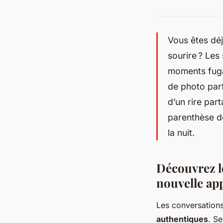
Vous êtes déj
sourire ? Le
moments fugac
de photo parf
d’un rire par
parenthèse de
la nuit.
Découvrez l
nouvelle app
Les conversation
authentiques
. S