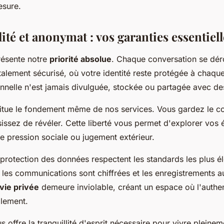
esure.
ité et anonymat : vos garanties essentiell
présente notre
priorité absolue
. Chaque conversation se dér
alement sécurisé, où votre identité reste protégée à chaque
nnelle n'est jamais divulguée, stockée ou partagée avec des
tue le fondement même de nos services. Vous gardez le con
issez de révéler. Cette liberté vous permet d'explorer vos 
e pression sociale ou jugement extérieur.
rotection des données respectent les standards les plus é
es les communications sont chiffrées et les enregistrements
vie privée
demeure inviolable, créant un espace où l'authen
llement.
s offre la tranquillité d'esprit nécessaire pour vivre pleine