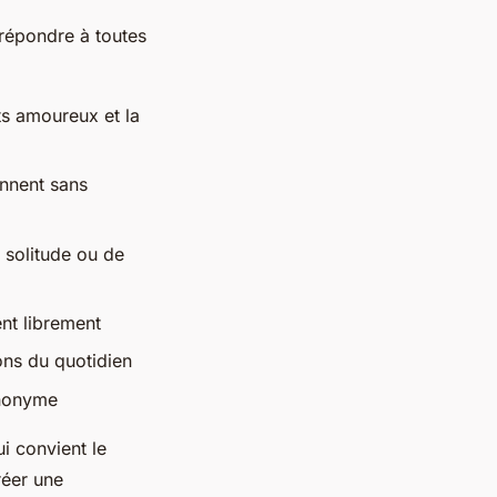
répondre à toutes
ts amoureux et la
ennent sans
solitude ou de
nt librement
ons du quotidien
anonyme
ui convient le
réer une