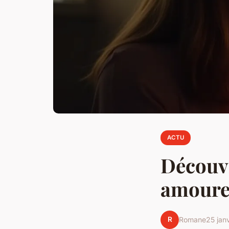
ACTU
Découvr
amoureu
R
Romane
25 jan