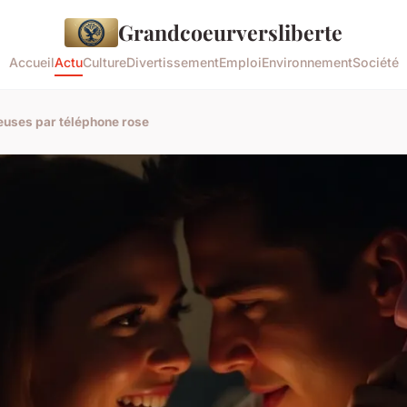
Grandcoeurversliberte
Accueil
Actu
Culture
Divertissement
Emploi
Environnement
Société
euses par téléphone rose