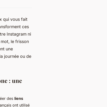
x qui vous fait
ransforment ces
ltre Instagram ni
mot, le frisson
ent une
la journée ou de
ne : une
réer des
liens
nçais ont utilisé