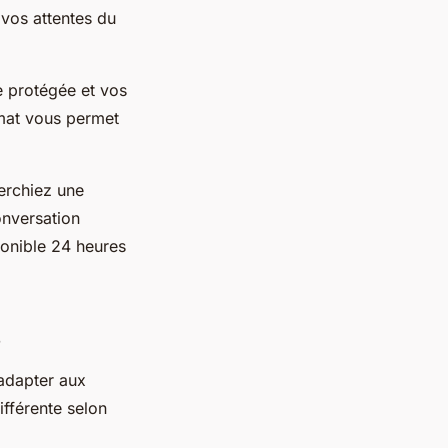
 vos attentes du
te protégée et vos
ymat vous permet
erchiez une
onversation
ponible 24 heures
s
'adapter aux
fférente selon